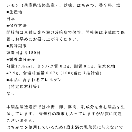
レモン（兵庫県淡路島産）、砂糖、はちみつ、香辛料、塩
■生産地
日本
■保存方法
開栓前は直射日光を避け冷暗所で保管、開栓後は冷蔵庫で保
管しお早めにお召し上がりください。
■賞味期限
製造日より180日
■栄養成分表示
熱量173kcal、タンパク質 0.2g、脂質 0.1g、炭水化物
42.9g、食塩相当量 0.07g（100g当たり推計値）
■本品に含まれるアレルゲン
（特定原材料等）
なし
本製品製造場所では小麦、卵、豚肉、乳成分を含む製品を生
産しています。 香辛料の粉末も入っていますが品質に問題
ございません。
はちみつを使用しているため1歳未満の乳幼児に与えないで