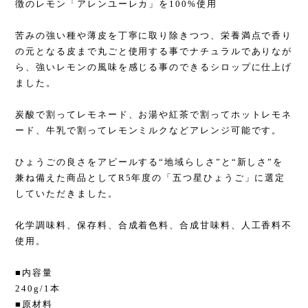
徴のレモン「アレンユーレカ」を100%使用
苦みの強い種や薄皮を丁寧に取り除きつつ、栄養満点で香り
の元となる皮まで丸ごと使用する事でナチュラルでありなが
ら、強いレモンの風味を感じる事のできるシロップに仕上げ
ました。
炭酸で割ってレモネード、お湯や紅茶で割ってホットレモネ
ード、牛乳で割ってレモンミルクなどアレンジ可能です。
ひょうごの良さをアピールする“地域らしさ”と“新しさ”を
兼ね備えた商品としてR5年度の「五つ星ひょうご」に選定
していただきました。
化学調味料、保存料、合成着色料、合成甘味料、人工香料不
使用。
■内容量
240g/1本
■原材料