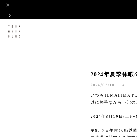
2024年夏季休暇の
2024/07/10 15:45
いつも
TEMAHIMA P
誠に勝手ながら下記の
2024
年
8
月
10
日(土)〜
※
8
月
7
日午前
10
時以