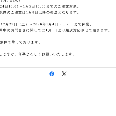
年
1
月
7
日
(
水）
24
日
10:01
～
1
月
5
日
10:00
までのご注文対象。
ご注文は
1
月
8
日以降の発送となります。
年
12
月
27
日（土）～
2026
年
1
月
4
日（日） まで休業。
お問合せに関しては
1
月
5
日より順次対応させて頂きます。
無休で承っております。
しますが、何卒よろしくお願いいたします。