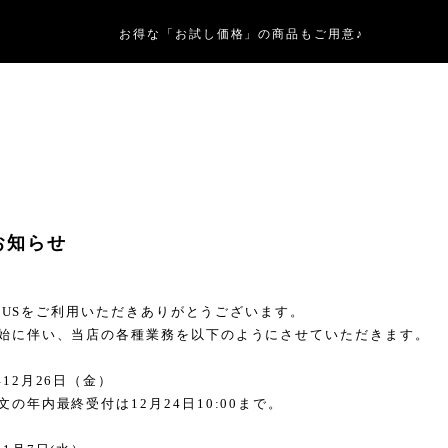
お得な「お試し価格」の商品もご用意♪
お知らせ
LUS
をご利用いただきありがとうございます。
始に伴い、当店の各種業務を以下のようにさせていただきます。
年
12
月
26
日（金）
内最終受付は
12
月
24
日
10:00
まで。