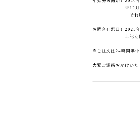
年始発送開始）
2026
※
12
月
それ以降の
お問合せ窓口）
2025
上記期間中の
※ご注文は
24
時間年中
大変ご迷惑おかけいた